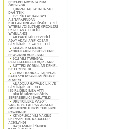
PRİMLERİ MAYIS AYINDA
ÖDENİYOR
TURİZM HAFTASINDA SÜT
DAĞITTIK
T.C. ZİRAAT BANKASI
A.Ş.TARAFINDAN
KULLANDIRILAN DÜŞÜK FAİZLİ
YATIRIM VE İŞLETME KREDİLERİ
UYGULAMA TEBLİĞİ
YAYINLANDI
AK PARTİ MİLLETVEKİLİ
ADAY ADAYI ARİF KOŞAR
BİRLİĞİMİZE ZİYARET ETTİ
KIRSAL KALKINMA
YATIRIMLARINI DESTEKLEME
PROĞRAMI AÇIKLANDI
2011 YILI TARIMSAL
DESTEKLEMELER AÇIKLANDI
SÜTTEKİ SORUNLAR DENİZLİ
DE TARTIŞILDI
ZİRAAT BANKASI TARIMSAL
BANKACILIKTAN BİRLİĞİMİZE
ZİYARET
ANADOLU HAYVANCILIK VE
BİRLİĞİMİZ 2010 YILI
İŞBİRLİĞİNE İMZA ATTI
BİRLİĞİMİZDEN EĞİTİM
SEFERBERLİĞİ BAŞLATILDI
ÜRETİCİLERE MAZOT,
GÜBRE VE TOPRAK ANALİZİ
ÖDEMESİNE İLİŞKİN TEBLİĞDE
DEĞİŞİKLİK
KKYDP 2010 YILI MAKİNE
EKİPMAN HİBE KABULLERİ
AÇIKLANDI
BAŞKANIMIZ İZİMDER