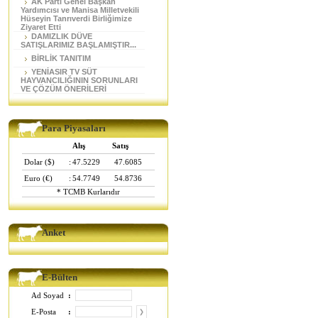
AK Parti Genel Başkan
Yardımcısı ve Manisa Milletvekili
Hüseyin Tanrıverdi Birliğimize
Ziyaret Etti
DAMIZLIK DÜVE
SATIŞLARIMIZ BAŞLAMIŞTIR...
BİRLİK TANITIM
YENİASIR TV SÜT
HAYVANCILIĞININ SORUNLARI
VE ÇÖZÜM ÖNERİLERİ
Para Piyasaları
Alış
Satış
Dolar ($)
:
47.5229
47.6085
Euro (€)
:
54.7749
54.8736
* TCMB Kurlarıdır
Anket
E-Bülten
Ad Soyad
:
E-Posta
: