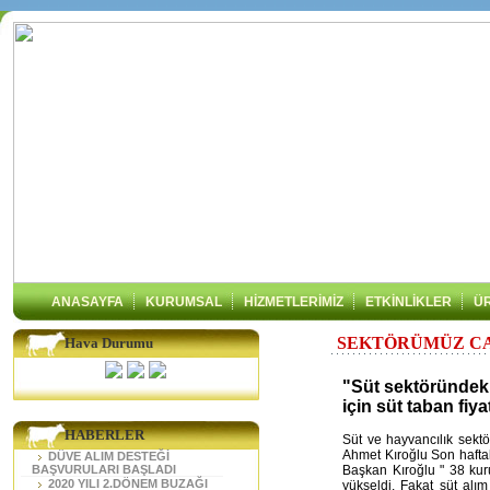
ANASAYFA
KURUMSAL
HİZMETLERİMİZ
ETKİNLİKLER
Ü
SEKTÖRÜMÜZ CA
Hava Durumu
"Süt sektöründeki
için süt taban fiy
HABERLER
Süt ve hayvancılık sektö
Ahmet Kıroğlu Son hafta
DÜVE ALIM DESTEĞİ
BAŞVURULARI BAŞLADI
Başkan Kıroğlu " 38 kuru
2020 YILI 2.DÖNEM BUZAĞI
yükseldi. Fakat süt alı