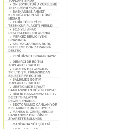
TOPLANTISINDA
ÖN SOYKÜTÜĞÜ KÜPELEME
YETKİ DEVRİ YAPILDI
BAŞKANIMIZ AHMET
KIRLIOĞLU’NUN SÜT GÜNÜ
MESAJI
TAHİR TÜFEKÇİ YE
TEŞEKKÜR PLAKETİ VERİLDİ
2010 YILI ANAÇ
DESTEKLEMELERİ ÖDENDİ
MERKEZ BİRLİĞİ YENİ
BİNASINDA
SEL MAĞDURUNA BORÇ
ERTELEME DON ZARARINA
DESTEK
YENİ HİZMET BİNAMIZDAYIZ
DEMİRCİ DE EĞİTİM
TOPLANTISI YAPILDI
ZOOTEK HAYVANCILIK
TİC.LTD.ŞTİ. FİRMASINDAN
EŞLEŞTİRME EĞİTİMİ
SALİHLİDE EĞİTİM
TOPLANTISI YAPILDI
ÜRETİCİMİZE ZİRAAT
BANKASINDAN BÜYÜK FIRSAT
BİRLİK BAŞKANIMIZ EGE TV
DE ET İTHALATI’NI
DEĞERLENDİRDİ..
SEKTÖRÜMÜZ CANLANIYOR
KIZLARIMIZ KURTULUYOR...
MANİSA İL GENEL MECLİS
BAŞKANIMIZ BİRLİĞİMİZE
ZİYARETTE BULUNDU
MANİSA’DA SÜT ŞÖLENİ...