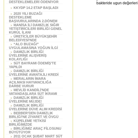
DESTEKLEMELERİ ÖDENİYOR
bakteride ugun değerleri 
KKYDP 14.2 ETAP BAŞLADI
2020 YILI BUZAĞI
DESTEKLEME
BAŞVURULARINDA 2.DÖNEM
MANİSA İLİ DAMIZLIK SIĞIR
YETİŞTİRİCİLERİ BİRLİĞİ GENEL
KURUL İLANI
ÜRETİCİLER BÜYÜKŞEHİR
BELEDİYESİ’NDE
“ALO BUZAĞI”
UYGULAMASINA YOĞUN İLGİ
DAMIZLIK BİRLİĞİ
ÜYELERİNE ALIŞVERİŞ
KOLAYLIĞI
SÜT BAYRAMI ÖDEMİŞ’TE
YAPILDI
DAMIZLIK BİRLİĞİ
ÜYELERİNE AVANTAJLI KREDİ
MERALARIN İMARA
AÇILMASI HAYVANCILIĞA
DARBE VURUR
MEVLİD KANDİLİ’NDE
VATANDAŞLARA SÜT İKRAMI
DAMIZLIK BİRLİĞİ
ÜYELERİNE MÜJDE!
DAMIZLIK BİRLİĞİ
ÜYELERİNE DÜVE ALIM KREDİSİ
BERBER’DEN DAMIZLIK
BİRLİĞİ’NE ZİYARET VE ÖVGÜ
KÜPELEME YETKİSİ
BİRLİĞİMİZDE
BİRLİĞİMİZ ARAÇ FİLOSUNU
BÜYÜTÜYOR
2011 OCAK ŞUBAT MART SÜT