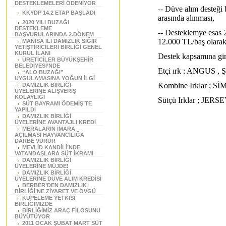
DESTEKLEMELERİ ÖDENİYOR
-- Düve alım desteği
KKYDP 14.2 ETAP BAŞLADI
arasında alınması,
2020 YILI BUZAĞI
DESTEKLEME
-- Desteklemye esas 2
BAŞVURULARINDA 2.DÖNEM
12.000 TL/baş olarak 
MANİSA İLİ DAMIZLIK SIĞIR
YETİŞTİRİCİLERİ BİRLİĞİ GENEL
KURUL İLANI
Destek kapsamına gir
ÜRETİCİLER BÜYÜKŞEHİR
BELEDİYESİ’NDE
Etçi ırk : ANGUS
“ALO BUZAĞI”
UYGULAMASINA YOĞUN İLGİ
Kombine Irklar 
DAMIZLIK BİRLİĞİ
ÜYELERİNE ALIŞVERİŞ
KOLAYLIĞI
Sütçü Irklar ; JERS
SÜT BAYRAMI ÖDEMİŞ’TE
YAPILDI
DAMIZLIK BİRLİĞİ
ÜYELERİNE AVANTAJLI KREDİ
MERALARIN İMARA
AÇILMASI HAYVANCILIĞA
DARBE VURUR
MEVLİD KANDİLİ’NDE
VATANDAŞLARA SÜT İKRAMI
DAMIZLIK BİRLİĞİ
ÜYELERİNE MÜJDE!
DAMIZLIK BİRLİĞİ
ÜYELERİNE DÜVE ALIM KREDİSİ
BERBER’DEN DAMIZLIK
BİRLİĞİ’NE ZİYARET VE ÖVGÜ
KÜPELEME YETKİSİ
BİRLİĞİMİZDE
BİRLİĞİMİZ ARAÇ FİLOSUNU
BÜYÜTÜYOR
2011 OCAK ŞUBAT MART SÜT