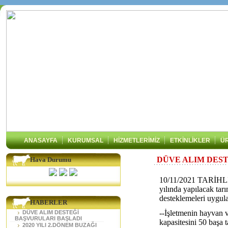
ANASAYFA
KURUMSAL
HİZMETLERİMİZ
ETKİNLİKLER
Ü
DÜVE ALIM DES
Hava Durumu
10/11/2021 TARİH
yılında yapılacak tar
desteklemeleri uygula
HABERLER
--İşletmenin hayvan v
DÜVE ALIM DESTEĞİ
BAŞVURULARI BAŞLADI
kapasitesini 50 başa 
2020 YILI 2.DÖNEM BUZAĞI