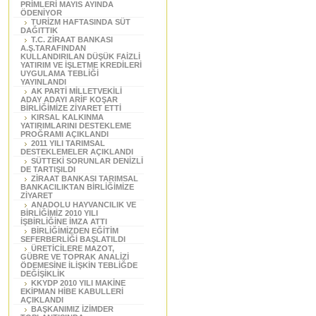
PRİMLERİ MAYIS AYINDA
ÖDENİYOR
TURİZM HAFTASINDA SÜT
DAĞITTIK
T.C. ZİRAAT BANKASI
A.Ş.TARAFINDAN
KULLANDIRILAN DÜŞÜK FAİZLİ
YATIRIM VE İŞLETME KREDİLERİ
UYGULAMA TEBLİĞİ
YAYINLANDI
AK PARTİ MİLLETVEKİLİ
ADAY ADAYI ARİF KOŞAR
BİRLİĞİMİZE ZİYARET ETTİ
KIRSAL KALKINMA
YATIRIMLARINI DESTEKLEME
PROĞRAMI AÇIKLANDI
2011 YILI TARIMSAL
DESTEKLEMELER AÇIKLANDI
SÜTTEKİ SORUNLAR DENİZLİ
DE TARTIŞILDI
ZİRAAT BANKASI TARIMSAL
BANKACILIKTAN BİRLİĞİMİZE
ZİYARET
ANADOLU HAYVANCILIK VE
BİRLİĞİMİZ 2010 YILI
İŞBİRLİĞİNE İMZA ATTI
BİRLİĞİMİZDEN EĞİTİM
SEFERBERLİĞİ BAŞLATILDI
ÜRETİCİLERE MAZOT,
GÜBRE VE TOPRAK ANALİZİ
ÖDEMESİNE İLİŞKİN TEBLİĞDE
DEĞİŞİKLİK
KKYDP 2010 YILI MAKİNE
EKİPMAN HİBE KABULLERİ
AÇIKLANDI
BAŞKANIMIZ İZİMDER