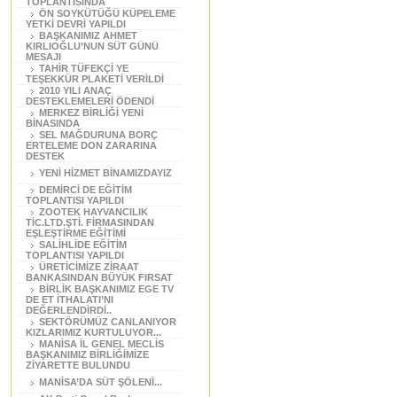
TOPLANTISINDA
ÖN SOYKÜTÜĞÜ KÜPELEME
YETKİ DEVRİ YAPILDI
BAŞKANIMIZ AHMET
KIRLIOĞLU’NUN SÜT GÜNÜ
MESAJI
TAHİR TÜFEKÇİ YE
TEŞEKKÜR PLAKETİ VERİLDİ
2010 YILI ANAÇ
DESTEKLEMELERİ ÖDENDİ
MERKEZ BİRLİĞİ YENİ
BİNASINDA
SEL MAĞDURUNA BORÇ
ERTELEME DON ZARARINA
DESTEK
YENİ HİZMET BİNAMIZDAYIZ
DEMİRCİ DE EĞİTİM
TOPLANTISI YAPILDI
ZOOTEK HAYVANCILIK
TİC.LTD.ŞTİ. FİRMASINDAN
EŞLEŞTİRME EĞİTİMİ
SALİHLİDE EĞİTİM
TOPLANTISI YAPILDI
ÜRETİCİMİZE ZİRAAT
BANKASINDAN BÜYÜK FIRSAT
BİRLİK BAŞKANIMIZ EGE TV
DE ET İTHALATI’NI
DEĞERLENDİRDİ..
SEKTÖRÜMÜZ CANLANIYOR
KIZLARIMIZ KURTULUYOR...
MANİSA İL GENEL MECLİS
BAŞKANIMIZ BİRLİĞİMİZE
ZİYARETTE BULUNDU
MANİSA’DA SÜT ŞÖLENİ...