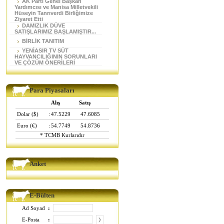
AK Parti Genel Başkan
Yardımcısı ve Manisa Milletvekili
Hüseyin Tanrıverdi Birliğimize
Ziyaret Etti
DAMIZLIK DÜVE
SATIŞLARIMIZ BAŞLAMIŞTIR...
BİRLİK TANITIM
YENİASIR TV SÜT
HAYVANCILIĞININ SORUNLARI
VE ÇÖZÜM ÖNERİLERİ
Para Piyasaları
Alış
Satış
Dolar ($)
:
47.5229
47.6085
Euro (€)
:
54.7749
54.8736
* TCMB Kurlarıdır
Anket
E-Bülten
Ad Soyad
:
E-Posta
: