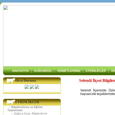
ANASAYFA
KURUMSAL
HİZMETLERİMİZ
ETKİNLİKLER
Ü
Selendi İlçesi Bilgil
Hava Durumu
Selendi İlçemizde Özl
hayvancılık teşviklerinde
ETKİNLİKLER
Bilgilendirme ve Eğitim
Toplantıları
Bağlıca Koop. Bilgilendirme