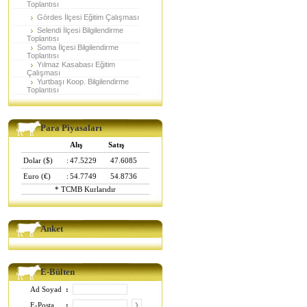
Toplantısı
Gördes İlçesi Eğitim Çalışması
Selendi İlçesi Bilgilendirme
Toplantısı
Soma İlçesi Bilgilendirme
Toplantısı
Yılmaz Kasabası Eğitim
Çalışması
Yurtbaşı Koop. Bilgilendirme
Toplantısı
Para Piyasaları
Alış
Satış
Dolar ($)
:
47.5229
47.6085
Euro (€)
:
54.7749
54.8736
* TCMB Kurlarıdır
Anket
E-Bülten
Ad Soyad
:
E-Posta
: